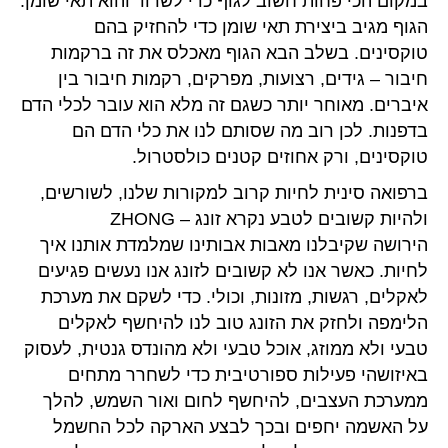
במקום הכי פחות חשוב לגוף כדי לשרוד והוא תאי שומן.
הגוף מגיב ביצירת תאי שומן כדי להחזיק בהם
טוקסינים. בשלב הבא הגוף מאכלס את זה ברקמות
חיבור – גידים, רצועות, מפרקים, רקמות חיבור בין
איברים. מאוחר יותר כשגם זה מלא הוא עובר לכלי הדם
בדפנות. לכן רוב מה שסותם לנו את כלי הדם הם
טוקסינים, ורק אחוזים קטנים כולסטרול.
ברפואה סינית לחיות קרוב למקורות שלנו, לשורשים,
ולהיות קשובים לטבע נקרא זונג – ZHONG
הירושה שקיבלנו מאבות אבותינו שמלמדת אותנו איך
לחיות. כאשר אנו לא קשובים לזונג אנו נעשים פגיעים
לאקלים, רגשות, מזונות, וכולי. כדי לשקם את מערכת
הלימפה ולחזק את הזונג טוב לנו להיחשף לאקלים
טבעי ולא ממוזג, אוכל טבעי ולא מהונדס גנטית, לעסוק
באיזושהי פעילות ספורטיבית כדי לשחרר מתחים
ממערכת העצבים, להיחשף לחום ואור השמש, להלך
על האשמה יחפים ובכך לבצע הארקה לכל החשמל