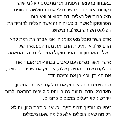
באבחון ברפואה היפנית, אני מתבססת על מישוש
נקודות ואזורים המבשרים לי אודות חולשה חיסונית,
הצטברות של רעלים, דם תקוע וכיוצא בזה.
הפרוטוקול אשר יבוצע יהיה זה אשר הצליח להוריד את
רפלקס השורש בשלב המישוש.
אדם אשר סובל מאינסומניה- אני אברר את רמת לחץ
הדם שלו, את איכות הדם, את מנח הספנואיד שלו
בשלב האבחון וכך הפרוטוקול הטיפולי נבנה בהתאמה.
אישה אשר מגיעה עם כאבים בכתף- אני אברר את
רפלקס מערכת החיסון שלה, אבדוק את שריר הפסואס,
את המותן, וכמובן את זרימת הדם.
סינוסיטיז כרוני- אבדוק את רפלקס מערכת החיסון,
האדרנל, הדם, תזונה כמובן והטיפול יהיה בהתאם. לרוב
יידרש ניקוי רעלים במצבים כרוניים.
"יהיו מזונותייך תרופותייך". כשאני כותבת מזון, זה לא
רק מה שאנו אוכלים אלא כל מה שאנו מעכלים