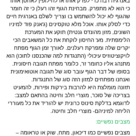
באנרגיה רבה כדי לפרק אותו או לחילופין לאחסן אותו
כי הוא לא מתפרק. מבחינת הגוף זהו רעלן כי זה חומר
שהגוף לא יכול להשתמש בו וצריך לשלם באנרגית חיים
כדי לסלק אותו. אוכל מלא טוקסינים (ג'אנק פוד למיניו
השונים, מזון מהונדס גנטית) תוקע את המערכת
הלימפתית. מע' החיסון לוקחת את כל המשאבים הכי
יקרים שלה ומפרקת רעלנים. לאורך זמן הגוף מפתח
לויקוציטוזיס עיכולי (התנגדות למה שהכנסנו לתוכו) הוא
מתנהג אליו כחומר זר, כלומר מפתח תגובה חיסונית.
בסופו של דבר הגוף עובר סוג של תגובה אוטואימונית
ואנחנו מפתחים למזון הזה סוג של התנגדות.
תזונה מומלצת היא להרבות בירקות ופירות, להמעיט
בצריכה של סוכר, מוצרי חלב וחיטה בהתאם למצב:
לדוגמא בדלקת סינוס כרונית יש להוריד את כל מעוררי
הליחה למיניהם- מוצרי חלב וחיטה.
מצבים נפשיים:
מצבים נפשיים כמו דיכאון, מתח, שוק או טראומה –