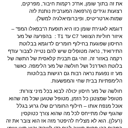
את זה בתוך שומן, אח"כ רקמות חיבור, מפרקים,
רצועות וגידים (הרפואה המערבית נותנת לזה
שמות-ארטריטיס, ופיברומיאלגיה למשל).
דוגמא לאגירת שומן כזו היא תופעת ה"בפאלו המפ" –
איזור חוליות הצוואר C7 עד T1 : בהפרעה של מע'
החיסון שפוגעת בחילוף חומרים לדוגמא בבלוטת
התירואיד, נראה מטופלים שיש להם נטייה לצבור עודף
רקמה באזור זה. זוהי גם תבנית קלאסית של התשה של
בלוטת האדרנל ושל חולשה של מע' הלימפה. כאשר
מע' זו נפגעת נראה רבות גם רגישות בבלוטות
הלימפתיות בבית שחי והמפשעות.
חולשה של מע' חיסון יכולה לבוא בכל מיני צורות:
מטופל שמצטנן כל הזמן, מטופל שטוען שכל מה שהוא
אוכל מנפח אותו – חילוף החומרים שלו גרוע בגלל
שהגוף שלו מתייחס לכל מה שהוא צורך כטוקסין
(רעלן). הוא לא מצליח להיפטר מזה אז הוא צובר את זה