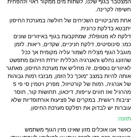
המצטבר בגוף שלנו, לשתות מים ממקור ראוי ולהפחית
חשיפה לקרינה.
אחת מהביטויים השכיחים של חולשה במערכת החיסון
יתבטא בדלקת כרונית.
דלקת לא מטופלת, שמתקבעת בגוף באיזורים שונים
כמו: סינוסיטיס, דלקת חניכיים, שקדים, ריאות. לזמן
מוגבל הגוף מצליח לשמור עליה מקומית אך ככל
שהזונג נחלש והאנרגיה הכללית יורדת הזיהום מתפשט
לאיזורים נוספים. זה מחליש את מערכת החיסון, מאתגר
אותה להיות במצב "מוכן" כל הזמן, מבזבז רמות גבוהות
של אנרגיה, רמות של קורטיזול, מפרק ויטמין סי פי 5
מהרגיל ואז חווים עייפות, דיכאון, תחושות קור, חוסר
יציבות ריגשית. במקרים של פציעות אורתופדיות שלא
עוברות יש לבדוק את רפלקס מערכת החיסון.
תזונה:
כאשר אנו אוכלים מזון שאינו מזין הגוף משתמש